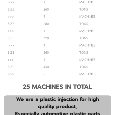
>>>
1
MACHINE
SIZE
260
TONS
>>>
4
MACHINES
SIZE
280
TONS
>>>
1
MACHINE
SIZE
320
TONS
>>>
4
MACHINES
SIZE
360
TONS
>>>
4
MACHINES
SIZE
450
TONS
>>>
2
MACHINES
25 MACHINES IN TOTAL
We are a plastic injection for high
quality product,
Especially automotive plastic parts